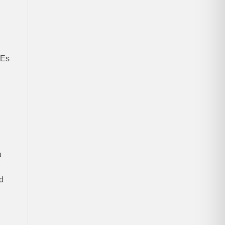
 Es
u
d