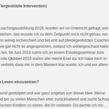
iergestützte Intervention)
chingausbildung 2016, wurden wir im Unterricht gefragt, wie 
stehen, das wusste ich zu dem Zeitpunkt noch nicht genau, nur
ein wenig recherchiert und bin erst auf pferdegestütztes Coachi
ie gar nicht so angesprochen, sodass ich weitergeschaut habe
 bin. Im Juni 2016 nahm ich an einem Einstiegsseminar zum
Ende Oktober 2016 waren alle meine Esel da. Ich habe mich in
t verliebt, dass mir in dem Moment klar wurde, ich und vor allem
um Lesen einzusetzen?
hund gestolpert und war ganz angetan von dieser Idee. Meine
und bei zu vielen Menschen eher zurückhaltend und sucht Schutz
zwischen Kindern zu sitzen, die ihr vorlesen. Da dachte ich mir…