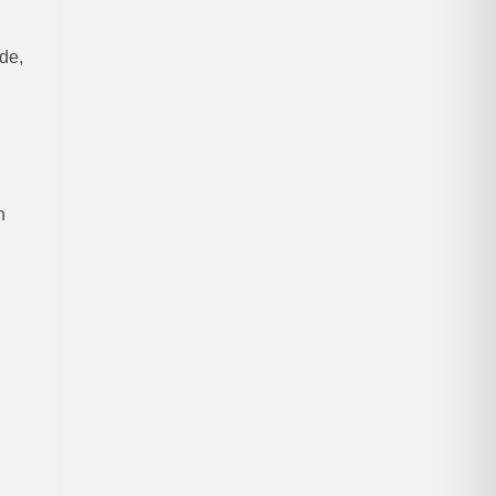
de,
h