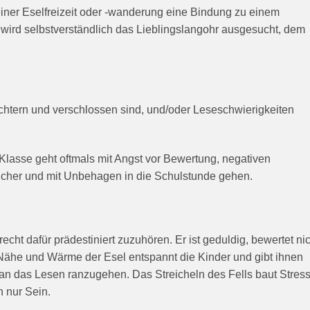
einer Eselfreizeit oder -wanderung eine Bindung zu einem
ird selbstverständlich das Lieblingslangohr ausgesucht, dem
hüchtern und verschlossen sind, und/oder Leseschwierigkeiten
Klasse geht oftmals mit Angst vor Bewertung, negativen
icher und mit Unbehagen in die Schulstunde gehen.
echt dafür prädestiniert zuzuhören. Er ist geduldig, bewertet ni
 Nähe und Wärme der Esel entspannt die Kinder und gibt ihnen
h an das Lesen ranzugehen. Das Streicheln des Fells baut Stres
h nur Sein.