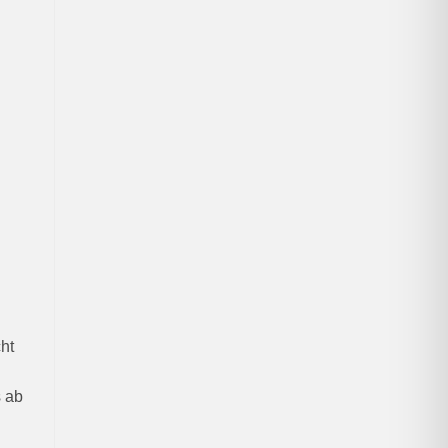
cht
s ab