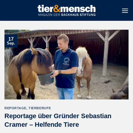
Zum
Inhalt
springen
17
Sep.
REPORTAGE
,
TIERBERUFE
Reportage über Gründer Sebastian
Cramer – Helfende Tiere