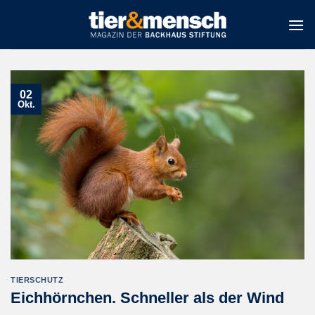
Zum
Inhalt
springen
02
Okt.
TIERSCHUTZ
Eichhörnchen. Schneller als der Wind